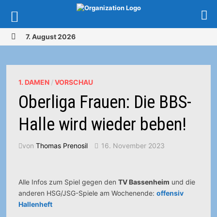
Zurück
7. August 2026
zum
MENÜ
Inhalt
1. DAMEN
/
VORSCHAU
Oberliga Frauen: Die BBS-
Halle wird wieder beben!
von
Thomas Prenosil
16. November 2023
Alle Infos zum Spiel gegen den
TV Bassenheim
und die
anderen HSG/JSG-Spiele am Wochenende:
offensiv
Hallenheft