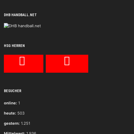
DHB HANDBALL.NET
HSG HERREN
BESUCHER
online:
1
heute:
503
gestern:
1.251
Mittelwert:
1.936