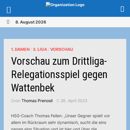
Zurück
8. August 2026
zum
MENÜ
Inhalt
1. DAMEN
/
3. LIGA
/
VORSCHAU
Vorschau zum Drittliga-
Relegationsspiel gegen
Wattenbek
von
Thomas Prenosil
26. April 2023
HSG-Coach Thomas Feilen: „Unser Gegner spielt vor
allem im Rückraum sehr dynamisch, sucht die eins
gegen eins Situation und ist hier und über die