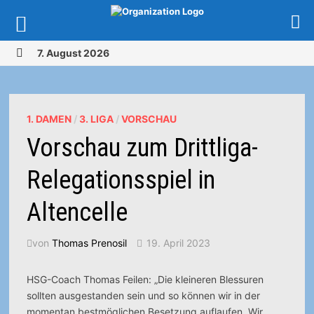
Zurück
7. August 2026
zum
MENÜ
Inhalt
1. DAMEN
/
3. LIGA
/
VORSCHAU
Vorschau zum Drittliga-
Relegationsspiel in
Altencelle
von
Thomas Prenosil
19. April 2023
HSG-Coach Thomas Feilen: „Die kleineren Blessuren
sollten ausgestanden sein und so können wir in der
momentan bestmöglichen Besetzung auflaufen. Wir