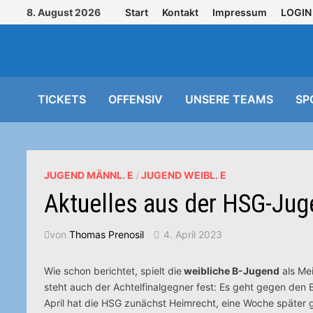
Zurück
8. August 2026
Start
Kontakt
Impressum
LOGIN
zum
Inhalt
TICKETS
OFFENSIV
UNSERE TEAMS
SP
JUGEND MÄNNL. E
/
JUGEND WEIBL. E
Aktuelles aus der HSG-Jug
von
Thomas Prenosil
4. April 2023
Wie schon berichtet, spielt die
weibliche B-Jugend
als Mei
steht auch der Achtelfinalgegner fest: Es geht gegen den
April hat die HSG zunächst Heimrecht, eine Woche später 