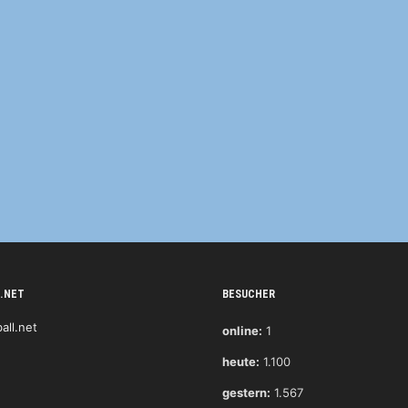
.NET
BESUCHER
online:
1
heute:
1.100
gestern:
1.567