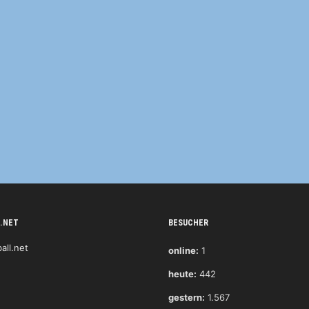
.NET
BESUCHER
online:
1
heute:
442
gestern:
1.567