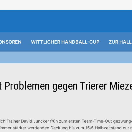
ONSOREN
WITTLICHER HANDBALL-CUP
ZUR HALL
t Problemen gegen Trierer Miez
sich Trainer David Juncker früh zum ersten Team-Time-Out gezwunge
r immer stärker werdenden Deckung bis zum 15:5 Halbzeitstand nur