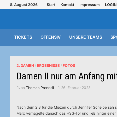
Zurück
8. August 2026
Start
Kontakt
Impressum
LOGIN
zum
Inhalt
TICKETS
OFFENSIV
UNSERE TEAMS
SP
2. DAMEN
/
ERGEBNISSE
/
FOTOS
Damen II nur am Anfang mi
von
Thomas Prenosil
26. Februar 2023
Nach dem 2:3 für die Miezen durch Jennifer Scheibe sah 
Marx vernagelte danach das HSG-Tor und ließ hinter eine