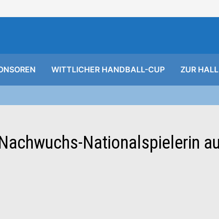
ONSOREN
WITTLICHER HANDBALL-CUP
ZUR HALL
 Nachwuchs-Nationalspielerin a