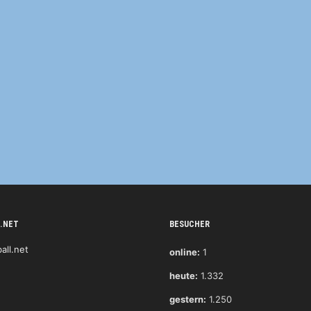
.NET
BESUCHER
online:
1
heute:
1.332
gestern:
1.250