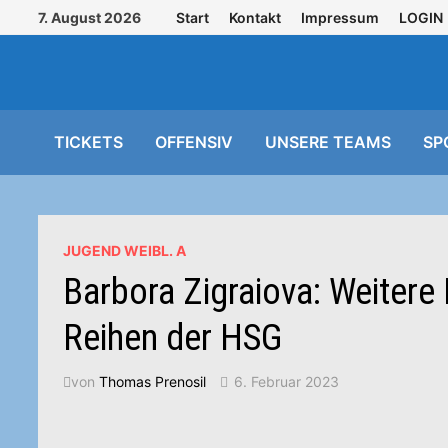
Zurück
7. August 2026
Start
Kontakt
Impressum
LOGIN
zum
Inhalt
TICKETS
OFFENSIV
UNSERE TEAMS
SP
JUGEND WEIBL. A
Barbora Zigraiova: Weitere
Reihen der HSG
von
Thomas Prenosil
6. Februar 2023