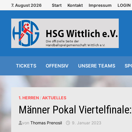
Zurück
7. August 2026
Start
Kontakt
Impressum
LOGIN
zum
Inhalt
TICKETS
OFFENSIV
UNSERE TEAMS
SP
1. HERREN
/
AKTUELLES
Männer Pokal Viertelfinal
von
Thomas Prenosil
9. Januar 2023