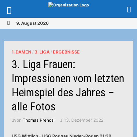
Zurück
9. August 2026
zum
MENÜ
Inhalt
1. DAMEN
/
3. LIGA
/
ERGEBNISSE
3. Liga Frauen:
Impressionen vom letzten
Heimspiel des Jahres –
alle Fotos
von
Thomas Prenosil
13. Dezember 2022
HSG Wittlich – HSG Rodgau Nieder-Roden 21:29