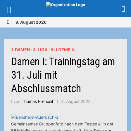
Zurück
9. August 2026
zum
MENÜ
Inhalt
1. DAMEN
/
3. LIGA
/
ALLGEMEIN
Damen I: Trainingstag am
31. Juli mit
Abschlussmatch
von
Thomas Prenosil
3. August 2022
Gemeinsames Gruppenfoto nach dem Testspiel in der
BBS-Halle gegen das ambitionierte 3. Liga Team der