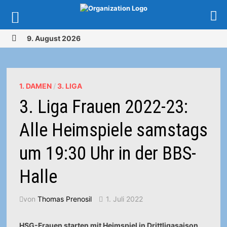
Zurück
9. August 2026
zum
MENÜ
Inhalt
1. DAMEN
/
3. LIGA
3. Liga Frauen 2022-23:
Alle Heimspiele samstags
um 19:30 Uhr in der BBS-
Halle
von
Thomas Prenosil
1. Juli 2022
HSG-Frauen starten mit Heimspiel in Drittligasaison