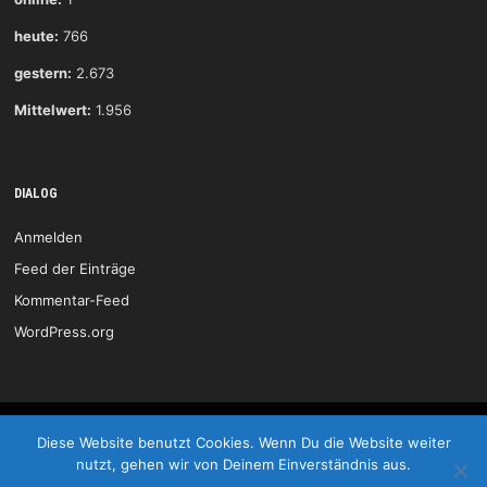
heute:
766
gestern:
2.673
Mittelwert:
1.956
DIALOG
Anmelden
Feed der Einträge
Kommentar-Feed
WordPress.org
HSG Wittlich © 2026
Diese Website benutzt Cookies. Wenn Du die Website weiter
nutzt, gehen wir von Deinem Einverständnis aus.
Start
Kontakt
Impressum
LOGIN