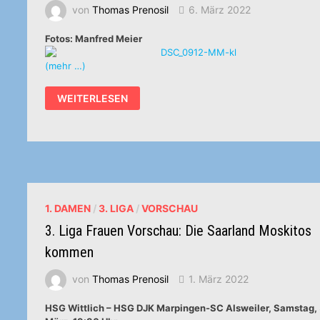
von
Thomas Prenosil
6. März 2022
Fotos: Manfred Meier
(mehr …)
3.
WEITERLESEN
LIGA
FRAUEN:
IMPRESSIONEN
VOM
SPIEL
HSG
WITTLICH
–
HSG
DJK
MARPINGEN-
1. DAMEN
/
3. LIGA
/
VORSCHAU
SC
ALSWEILER
3. Liga Frauen Vorschau: Die Saarland Moskitos
20:17
AM
kommen
5.3.2022
von
Thomas Prenosil
1. März 2022
HSG Wittlich – HSG DJK Marpingen-SC Alsweiler, Samstag, 