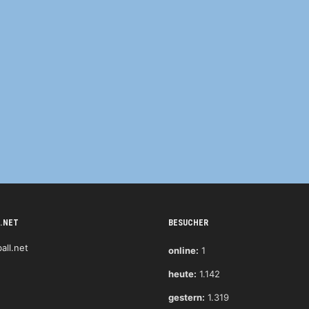
.NET
BESUCHER
online:
1
heute:
1.142
gestern:
1.319