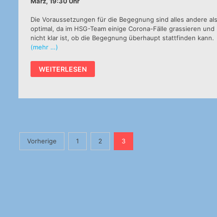
März, 19:30 Uhr
Die Voraussetzungen für die Begegnung sind alles andere al
optimal, da im HSG-Team einige Corona-Fälle grassieren und
nicht klar ist, ob die Begegnung überhaupt stattfinden kann.
(mehr …)
3.
WEITERLESEN
LIGA
FRAUEN
VORSCHAU:
DIE
SAARLAND
MOSKITOS
KOMMEN
Seitennummerierung
Vorherige
1
2
3
der
Beiträge