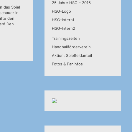
25 Jahre HSG – 2016
n das Spiel
HSG-Logo
schauer in
itte den
HSG-Intern1
zen! Den
HSG-Intern2
Trainingszeiten
Handballförderverein
Aktion: Spielfeldanteil
Fotos & Faninfos