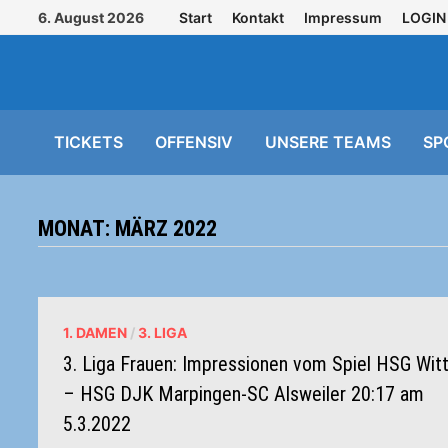
Zurück
6. August 2026
Start
Kontakt
Impressum
LOGIN
zum
Inhalt
TICKETS
OFFENSIV
UNSERE TEAMS
SP
MONAT:
MÄRZ 2022
1. DAMEN
/
3. LIGA
3. Liga Frauen: Impressionen vom Spiel HSG Witt
– HSG DJK Marpingen-SC Alsweiler 20:17 am
5.3.2022