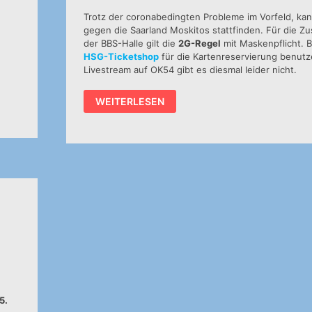
Trotz der coronabedingten Probleme im Vorfeld, kan
gegen die Saarland Moskitos stattfinden. Für die Zu
der BBS-Halle gilt die
2G-Regel
mit Maskenpflicht. B
HSG-Ticketshop
für die Kartenreservierung benut
Livestream auf OK54 gibt es diesmal leider nicht.
3.
WEITERLESEN
LIGA
FRAUEN:
HEIMSPIEL
GEGEN
MARPINGEN
FINDET
STATT
5.