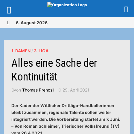
Zurück
6. August 2026
zum
MENÜ
Inhalt
1. DAMEN
/
3. LIGA
Alles eine Sache der
Kontinuität
von
Thomas Prenosil
29. April 2021
Der Kader der Wittlicher Drittliga-Handballerinnen
bleibt zusammen, regionale Talente sollen weiter
integriert werden. Die Vorbereitung startet am 7. Juni.
– Von Roman Schleimer, Trierischer Volksfreund (TV)
vom 26.4.2021