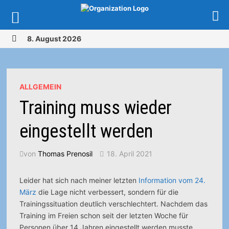
Zurück
8. August 2026
zum
MENÜ
Inhalt
ALLGEMEIN
Training muss wieder
eingestellt werden
von
Thomas Prenosil
18. April 2021
Leider hat sich nach meiner letzten
Information vom 24.
März
die Lage nicht verbessert, sondern für die
Trainingssituation deutlich verschlechtert. Nachdem das
Training im Freien schon seit der letzten Woche für
Personen über 14 Jahren eingestellt werden musste