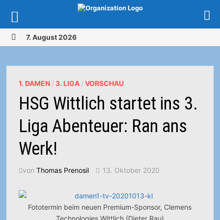
Zurück
7. August 2026
zum
MENÜ
Inhalt
1. DAMEN
/
3. LIGA
/
VORSCHAU
HSG Wittlich startet ins 3.
Liga Abenteuer: Ran ans
Werk!
von
Thomas Prenosil
13. Oktober 2020
Fototermin beim neuen Premium-Sponsor, Clemens
Technologies Wittlich (Dieter Rau)