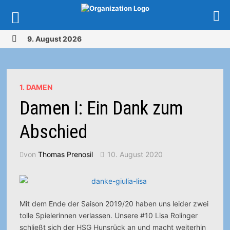
Zurück
9. August 2026
zum
MENÜ
Inhalt
1. DAMEN
Damen I: Ein Dank zum
Abschied
von
Thomas Prenosil
10. August 2020
Mit dem Ende der Saison 2019/20 haben uns leider zwei
tolle Spielerinnen verlassen. Unsere #10 Lisa Rolinger
schließt sich der HSG Hunsrück an und macht weiterhin