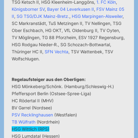
TSG Ketsch II, HSG Kleenheim-Langgöns,
1. FC Köln
,
Königsborner SV
,
Bayer 04 Leverkusen II
,
FSV Mainz 05
II
,
SG TSG/DJK Mainz-Bretz.
,
HSG Marpingen-Alsweiler
,
SC Markranstädt, TuS Metzingen II, TV Nellingen, TSG
Ober Eschbach, HG OKT, VfL Oldenburg II, TV Oyten,
TV Möglingen, TG 88 Pforzheim, ESV 1927 Regensburg,
HSG Rodgau Nieder-R., SG Schozach-Bottwartal,
Thüringer HC II,
SFN Vechta
, TSV Wattenbek, TSV
Wolfschlugen.
Regelaufsteiger aus den Oberligen:
HSG Mönkeberg/Schönk. (Hamburg/Schleswig-H.)
Pfeffersport Berlin (Ostsee-Spree-Liga)
HC Rödertal II (MHV)
BV Garrel (Nordsee)
PSV Recklinghausen
(Westfalen)
TB Wülfrath
(Nordrhein)
HSG Wittlich (RPS)
HSG Lumdatal (Hessen)