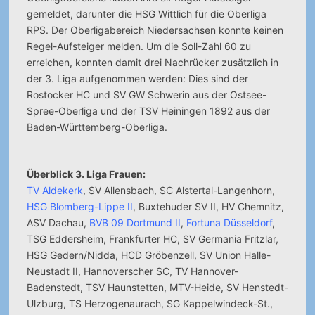
gemeldet, darunter die HSG Wittlich für die Oberliga
RPS.
Der Oberligabereich Niedersachsen konnte keinen
Regel-Aufsteiger melden. Um die Soll-Zahl 60 zu
erreichen, konnten damit drei Nachrücker zusätzlich in
der 3. Liga aufgenommen werden: Dies sind der
Rostocker HC und SV GW Schwerin aus der Ostsee-
Spree-Oberliga und der TSV Heiningen 1892 aus der
Baden-Württemberg-Oberliga.
Überblick 3. Liga Frauen:
TV Aldekerk
, SV Allensbach, SC Alstertal-Langenhorn,
HSG Blomberg-Lippe II
, Buxtehuder SV II, HV Chemnitz,
ASV Dachau,
BVB 09 Dortmund II
,
Fortuna Düsseldorf
,
TSG Eddersheim, Frankfurter HC, SV Germania Fritzlar,
HSG Gedern/Nidda, HCD Gröbenzell, SV Union Halle-
Neustadt II, Hannoverscher SC, TV Hannover-
Badenstedt, TSV Haunstetten, MTV-Heide, SV Henstedt-
Ulzburg, TS Herzogenaurach, SG Kappelwindeck-St.,