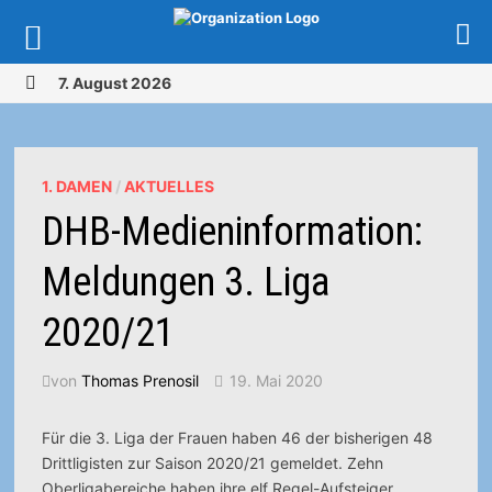
Zurück
7. August 2026
zum
MENÜ
Inhalt
1. DAMEN
/
AKTUELLES
DHB-Medieninformation:
Meldungen 3. Liga
2020/21
von
Thomas Prenosil
19. Mai 2020
Für die 3. Liga der Frauen haben 46 der bisherigen 48
Drittligisten zur Saison 2020/21 gemeldet. Zehn
Oberligabereiche haben ihre elf Regel-Aufsteiger