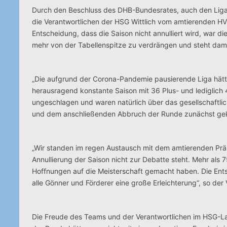
Durch den Beschluss des DHB-Bundesrates, auch den Ligab
die Verantwortlichen der HSG Wittlich vom amtierenden H
Entscheidung, dass die Saison nicht annulliert wird, war di
mehr von der Tabellenspitze zu verdrängen und steht damit 
„Die aufgrund der Corona-Pandemie pausierende Liga hätte
herausragend konstante Saison mit 36 Plus- und lediglich 4
ungeschlagen und waren natürlich über das gesellschaftlic
und dem anschließenden Abbruch der Runde zunächst gekni
„Wir standen im regen Austausch mit dem amtierenden Präs
Annullierung der Saison nicht zur Debatte steht. Mehr als 7
Hoffnungen auf die Meisterschaft gemacht haben. Die Entsc
alle Gönner und Förderer eine große Erleichterung“, so de
Die Freude des Teams und der Verantwortlichen im HSG-Lag