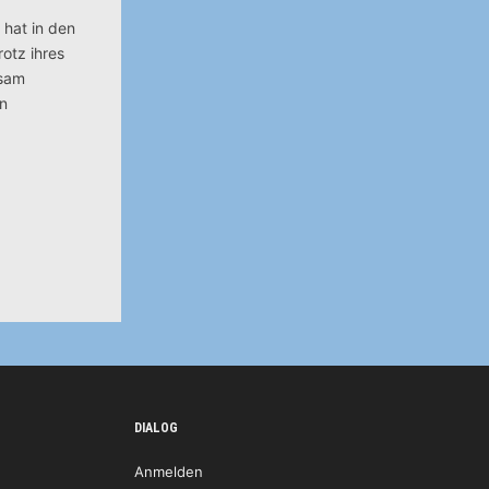
 hat in den
rotz ihres
tsam
en
DIALOG
Anmelden