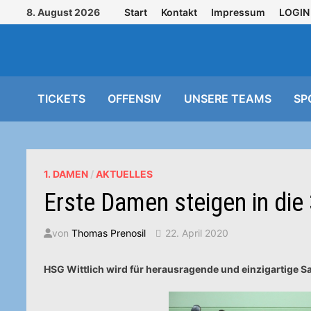
Zurück
8. August 2026
Start
Kontakt
Impressum
LOGIN
zum
Inhalt
TICKETS
OFFENSIV
UNSERE TEAMS
SP
1. DAMEN
/
AKTUELLES
Erste Damen steigen in die
von
Thomas Prenosil
22. April 2020
HSG Wittlich wird für herausragende und einzigartige Sa