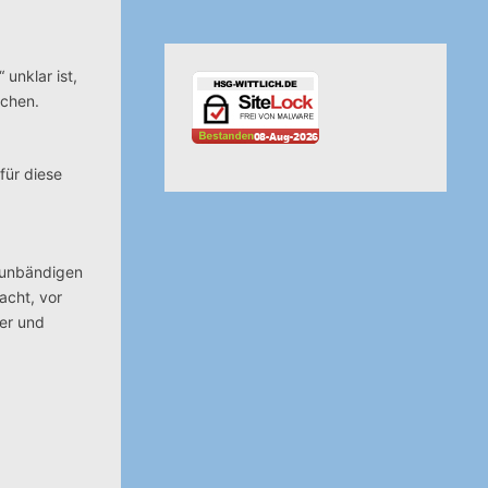
unklar ist,
ichen.
für diese
d unbändigen
acht, vor
ver und