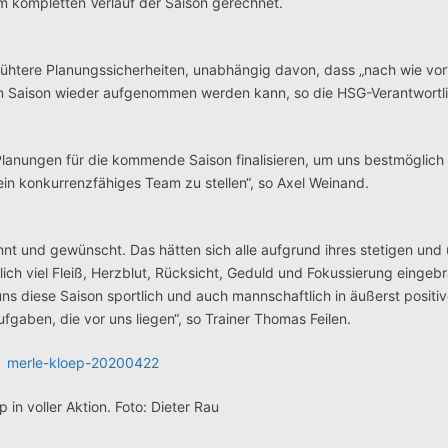
m kompletten Verlauf der Saison gerechnet.
rühtere Planungssicherheiten, unabhängig davon, dass „nach wie vor“ 
n Saison wieder aufgenommen werden kann, so die HSG-Verantwortl
lanungen für die kommende Saison finalisieren, um uns bestmöglich 
n konkurrenzfähiges Team zu stellen“, so Axel Weinand.
nnt und gewünscht. Das hätten sich alle aufgrund ihres stetigen un
ich viel Fleiß, Herzblut, Rücksicht, Geduld und Fokussierung eingebr
ns diese Saison sportlich und auch mannschaftlich in äußerst positi
fgaben, die vor uns liegen“, so Trainer Thomas Feilen.
 in voller Aktion. Foto: Dieter Rau