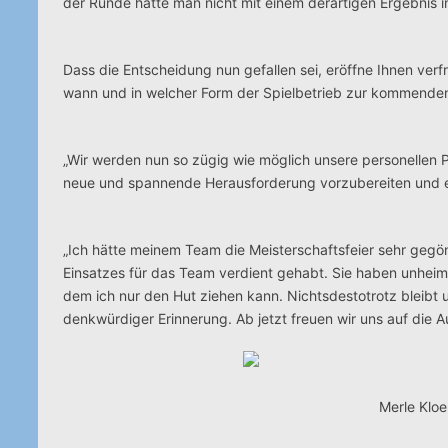
der Runde hätte man nicht mit einem derartigen Ergebnis i
Dass die Entscheidung nun gefallen sei, eröffne Ihnen verf
wann und in welcher Form der Spielbetrieb zur kommende
„Wir werden nun so zügig wie möglich unsere personellen P
neue und spannende Herausforderung vorzubereiten und ei
„Ich hätte meinem Team die Meisterschaftsfeier sehr gegö
Einsatzes für das Team verdient gehabt. Sie haben unheiml
dem ich nur den Hut ziehen kann. Nichtsdestotrotz bleibt u
denkwürdiger Erinnerung. Ab jetzt freuen wir uns auf die Au
Merle Kloep