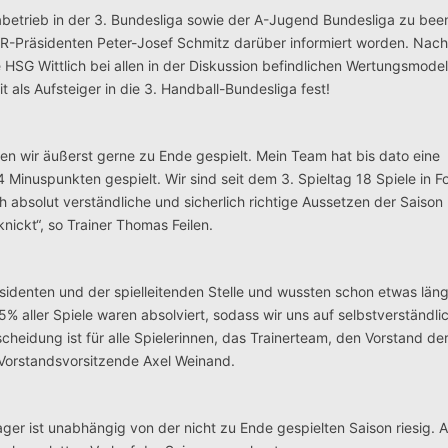
etrieb in der 3. Bundesliga sowie der A-Jugend Bundesliga zu bee
VR-Präsidenten Peter-Josef Schmitz darüber informiert worden. Nach
e HSG Wittlich bei allen in der Diskussion befindlichen Wertungsmodel
als Aufsteiger in die 3. Handball-Bundesliga fest!
n wir äußerst gerne zu Ende gespielt. Mein Team hat bis dato eine
 Minuspunkten gespielt. Wir sind seit dem 3. Spieltag 18 Spiele in F
h absolut verständliche und sicherlich richtige Aussetzen der Saison
ckt“, so Trainer Thomas Feilen.
identen und der spielleitenden Stelle und wussten schon etwas läng
5% aller Spiele waren absolviert, sodass wir uns auf selbstverständli
heidung ist für alle Spielerinnen, das Trainerteam, den Vorstand d
r Vorstandsvorsitzende Axel Weinand.
er ist unabhängig von der nicht zu Ende gespielten Saison riesig.