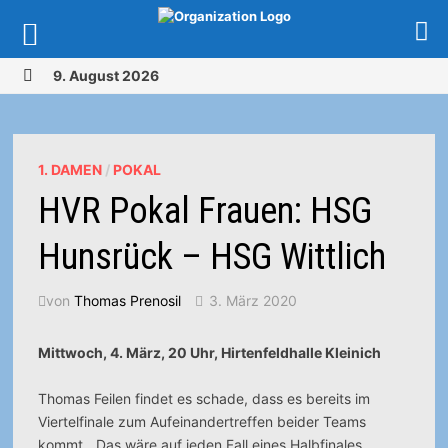
Zurück
9. August 2026
zum
MENÜ
Inhalt
1. DAMEN
/
POKAL
HVR Pokal Frauen: HSG
Hunsrück – HSG Wittlich
von
Thomas Prenosil
3. März 2020
Mittwoch, 4. März, 20 Uhr, Hirtenfeldhalle Kleinich
Thomas Feilen findet es schade, dass es bereits im
Viertelfinale zum Aufeinandertreffen beider Teams
kommt.
„Das wäre auf jeden Fall eines Halbfinales