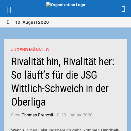
Zurück
10. August 2026
zum
MENÜ
Inhalt
JUGEND MÄNNL. C
Rivalität hin, Rivalität her:
So läuft’s für die JSG
Wittlich-Schweich in der
Oberliga
von
Thomas Prenosil
28. Januar 2020
Wenn’s in den Leistungsbereich geht, kommen Handball-