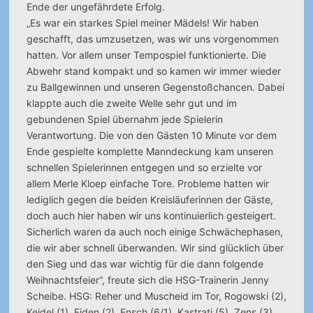
Ende der ungefährdete Erfolg.
„Es war ein starkes Spiel meiner Mädels! Wir haben
geschafft, das umzusetzen, was wir uns vorgenommen
hatten. Vor allem unser Tempospiel funktionierte. Die
Abwehr stand kompakt und so kamen wir immer wieder
zu Ballgewinnen und unseren Gegenstoßchancen. Dabei
klappte auch die zweite Welle sehr gut und im
gebundenen Spiel übernahm jede Spielerin
Verantwortung. Die von den Gästen 10 Minute vor dem
Ende gespielte komplette Manndeckung kam unseren
schnellen Spielerinnen entgegen und so erzielte vor
allem Merle Kloep einfache Tore. Probleme hatten wir
lediglich gegen die beiden Kreisläuferinnen der Gäste,
doch auch hier haben wir uns kontinuierlich gesteigert.
Sicherlich waren da auch noch einige Schwächephasen,
die wir aber schnell überwanden. Wir sind glücklich über
den Sieg und das war wichtig für die dann folgende
Weihnachtsfeier“, freute sich die HSG-Trainerin Jenny
Scheibe. HSG: Reher und Muscheid im Tor, Rogowski (2),
Keidel (1), Eiden (2), Ensch (6/1), Kastrati (5), Zens (3),