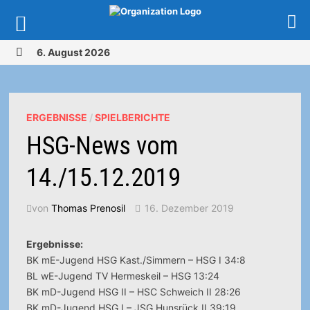
Zurück
6. August 2026
zum
MENÜ
Inhalt
ERGEBNISSE
/
SPIELBERICHTE
HSG-News vom
14./15.12.2019
von
Thomas Prenosil
16. Dezember 2019
Ergebnisse:
BK mE-Jugend HSG Kast./Simmern – HSG I 34:8
BL wE-Jugend TV Hermeskeil – HSG 13:24
BK mD-Jugend HSG II – HSC Schweich II 28:26
BK mD-Jugend HSG I – JSG Hunsrück II 39:19