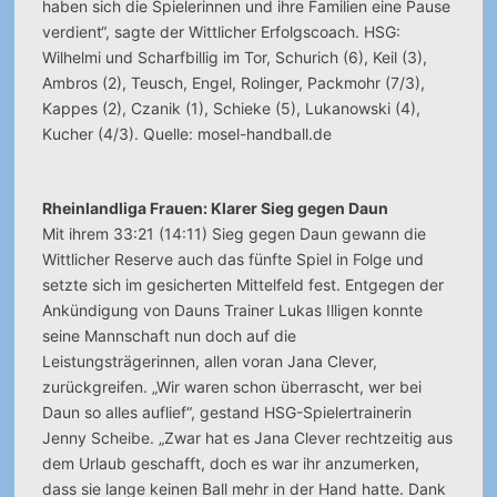
haben sich die Spielerinnen und ihre Familien eine Pause
verdient“, sagte der Wittlicher Erfolgscoach. HSG:
Wilhelmi und Scharfbillig im Tor, Schurich (6), Keil (3),
Ambros (2), Teusch, Engel, Rolinger, Packmohr (7/3),
Kappes (2), Czanik (1), Schieke (5), Lukanowski (4),
Kucher (4/3). Quelle: mosel-handball.de
Rheinlandliga Frauen: Klarer Sieg gegen Daun
Mit ihrem 33:21 (14:11) Sieg gegen Daun gewann die
Wittlicher Reserve auch das fünfte Spiel in Folge und
setzte sich im gesicherten Mittelfeld fest. Entgegen der
Ankündigung von Dauns Trainer Lukas Illigen konnte
seine Mannschaft nun doch auf die
Leistungsträgerinnen, allen voran Jana Clever,
zurückgreifen. „Wir waren schon überrascht, wer bei
Daun so alles auflief“, gestand HSG-Spielertrainerin
Jenny Scheibe. „Zwar hat es Jana Clever rechtzeitig aus
dem Urlaub geschafft, doch es war ihr anzumerken,
dass sie lange keinen Ball mehr in der Hand hatte. Dank