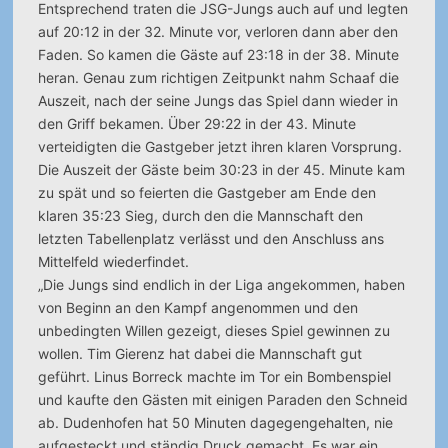
Entsprechend traten die JSG-Jungs auch auf und legten
auf 20:12 in der 32. Minute vor, verloren dann aber den
Faden. So kamen die Gäste auf 23:18 in der 38. Minute
heran. Genau zum richtigen Zeitpunkt nahm Schaaf die
Auszeit, nach der seine Jungs das Spiel dann wieder in
den Griff bekamen. Über 29:22 in der 43. Minute
verteidigten die Gastgeber jetzt ihren klaren Vorsprung.
Die Auszeit der Gäste beim 30:23 in der 45. Minute kam
zu spät und so feierten die Gastgeber am Ende den
klaren 35:23 Sieg, durch den die Mannschaft den
letzten Tabellenplatz verlässt und den Anschluss ans
Mittelfeld wiederfindet.
„Die Jungs sind endlich in der Liga angekommen, haben
von Beginn an den Kampf angenommen und den
unbedingten Willen gezeigt, dieses Spiel gewinnen zu
wollen. Tim Gierenz hat dabei die Mannschaft gut
geführt. Linus Borreck machte im Tor ein Bombenspiel
und kaufte den Gästen mit einigen Paraden den Schneid
ab. Dudenhofen hat 50 Minuten dagegengehalten, nie
aufgesteckt und ständig Druck gemacht. Es war ein