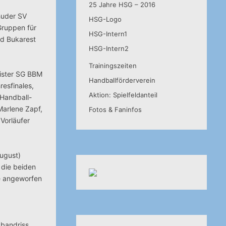
25 Jahre HSG – 2016
huder SV
HSG-Logo
Gruppen für
HSG-Intern1
nd Bukarest
HSG-Intern2
Trainingszeiten
eister SG BBM
Handballförderverein
esfinales,
Aktion: Spielfeldanteil
 Handball-
Marlene Zapf,
Fotos & Faninfos
Vorläufer
ugust)
 die beiden
le angeworfen
zbandriss