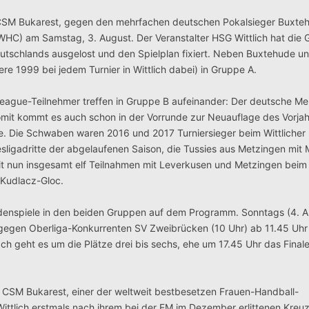
CSM Bukarest, gegen den mehrfachen deutschen Pokalsieger Buxte
 (WHC) am Samstag, 3. August.
Der Veranstalter HSG Wittlich hat die 
utschlands ausgelost und den Spielplan fixiert. Neben Buxtehude u
re 1999 bei jedem Turnier in Wittlich dabei) in Gruppe A.
-League-Teilnehmer treffen in Gruppe B aufeinander: Der deutsche M
omit kommt es auch schon in der Vorrunde zur Neuauflage des Vorjahr
. Die Schwaben waren 2016 und 2017 Turniersieger beim Wittlicher
ligadritte der abgelaufenen Saison, die Tussies aus Metzingen mit 
it nun insgesamt elf Teilnahmen mit Leverkusen und Metzingen beim 
 Kudlacz-Gloc.
denspiele in den beiden Gruppen auf dem Programm. Sonntags (4. A
 gegen Oberliga-Konkurrenten SV Zweibrücken (10 Uhr) ab 11.45 Uhr
ch geht es um die Plätze drei bis sechs, ehe um 17.45 Uhr das Fina
n CSM Bukarest, einer der weltweit bestbesetzen Frauen-Handball-
ittlich erstmals nach ihrem bei der EM im Dezember erlittenen Kreu