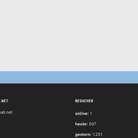
.NET
BESUCHER
online:
1
heute:
697
gestern:
1.251