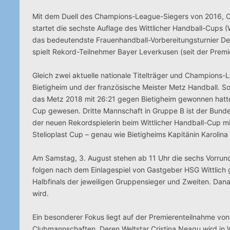
Mit dem Duell des Champions-League-Siegers von 2016, 
startet die sechste Auflage des Wittlicher Handball-Cups
das bedeutendste Frauenhandball-Vorbereitungsturnier De
spielt Rekord-Teilnehmer Bayer Leverkusen (seit der Premie
Gleich zwei aktuelle nationale Titelträger und Champions
Bietigheim und der französische Meister Metz Handball. S
das Metz 2018 mit 26:21 gegen Bietigheim gewonnen hatte
Cup gewesen. Dritte Mannschaft in Gruppe B ist der Bundes
der neuen Rekordspielerin beim Wittlicher Handball-Cup m
Stelioplast Cup – genau wie Bietigheims Kapitänin Karolina
Am Samstag, 3. August stehen ab 11 Uhr die sechs Vorrun
folgen nach dem Einlagespiel von Gastgeber HSG Wittlich
Halbfinals der jeweiligen Gruppensieger und Zweiten. Dana
wird.
Ein besonderer Fokus liegt auf der Premierenteilnahme vo
Clubmannschaften. Deren Weltstar Cristina Neagu wird in W