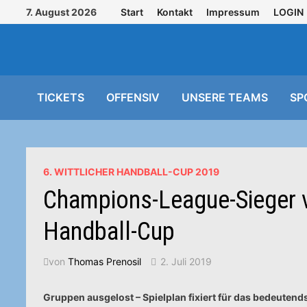
Zurück
7. August 2026
Start
Kontakt
Impressum
LOGIN
zum
Inhalt
TICKETS
OFFENSIV
UNSERE TEAMS
SP
6. WITTLICHER HANDBALL-CUP 2019
Champions-League-Sieger vo
Handball-Cup
von
Thomas Prenosil
2. Juli 2019
Gruppen ausgelost – Spielplan fixiert für das bedeuten