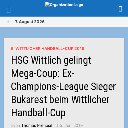
Zurück
7. August 2026
zum
MENÜ
Inhalt
6. WITTLICHER HANDBALL-CUP 2019
HSG Wittlich gelingt
Mega-Coup: Ex-
Champions-League Sieger
Bukarest beim Wittlicher
Handball-Cup
von
Thomas Prenosil
5. Juni 2019