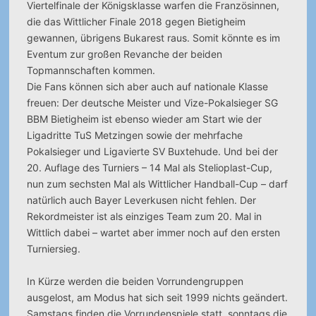
Viertelfinale der Königsklasse warfen die Französinnen,
die das Wittlicher Finale 2018 gegen Bietigheim
gewannen, übrigens Bukarest raus. Somit könnte es im
Eventum zur großen Revanche der beiden
Topmannschaften kommen.
Die Fans können sich aber auch auf nationale Klasse
freuen: Der deutsche Meister und Vize-Pokalsieger SG
BBM Bietigheim ist ebenso wieder am Start wie der
Ligadritte TuS Metzingen sowie der mehrfache
Pokalsieger und Ligavierte SV Buxtehude. Und bei der
20. Auflage des Turniers – 14 Mal als Stelioplast-Cup,
nun zum sechsten Mal als Wittlicher Handball-Cup – darf
natürlich auch Bayer Leverkusen nicht fehlen. Der
Rekordmeister ist als einziges Team zum 20. Mal in
Wittlich dabei – wartet aber immer noch auf den ersten
Turniersieg.
In Kürze werden die beiden Vorrundengruppen
ausgelost, am Modus hat sich seit 1999 nichts geändert.
Samstags finden die Vorrundenspiele statt, sonntags die