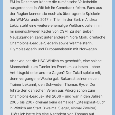
EM im Dezember könnte die rumänische Volksheldin
ausgerechnet in Wittlich ihr Comeback feiern. Fans aus
der Region kennen sie noch als überragende Spielerin
der WM-Vorrunde 2017 in Trier. In der Serbin Andrea
Lekic steht eine weitere ehemalige Welthandballerin im
millionenschweren Kader von CSM. Zu den sieben
Neuzugängen zählt unter anderem Nora Mörk, dreifache
Champions-League-Siegerin sowie Weltmeisterin,
Olympiasiegerin und Europameisterin mit Norwegen.
Aber wie hat die HSG Wittlich es geschafft, eine solche
Mannschaft zum Turnier ins Eventum zu lotsen – ohne
Antrittsgeld oder andere Gagen? Der Zufall spielte mit,
denn vergangene Woche gab Bukarest seinen neuen
Trainer bekannt, den Schweden Thomas Ryde. Der
führte den dänischen Verein aus Viborg schon zum
Champions-League-Titel 2006 – und war in den Jahren
2005 bis 2007 dreimal beim damaligen „Stelioplast-Cup“
in Wittlich am Start (zweimal Sieger, einmal Zweiter).
„Plötzlich hatte ich eine Nachricht von Thomas auf