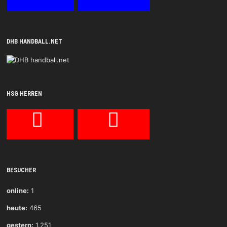
DHB HANDBALL.NET
HSG HERREN
BESUCHER
online:
1
heute:
465
gestern:
1.251