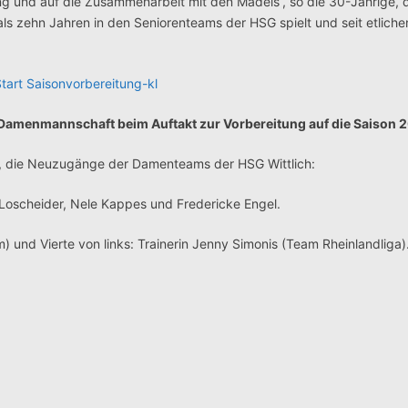
g und auf die Zusammenarbeit mit den Mädels“, so die 30-Jährige, d
s zehn Jahren in den Seniorenteams der HSG spielt und seit etliche
2. Damenmannschaft beim Auftakt zur Vorbereitung auf die Saison 
s, die Neuzugänge der Damenteams der HSG Wittlich:
e Loscheider, Nele Kappes und Fredericke Engel.
 und Vierte von links: Trainerin Jenny Simonis (Team Rheinlandliga)