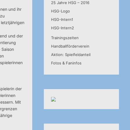
25 Jahre HSG – 2016
nnen und ihr
HSG-Logo
 zu
HSG-Intern1
letztjährigen
HSG-Intern2
gend und der
Trainingszeiten
ntierung
Handballförderverein
e Saison
Aktion: Spielfeldanteil
en
spielerinnen
Fotos & Faninfos
pielerin der
lerinnen
essern. Mit
ergrenzen
jährige