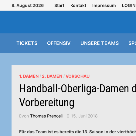
Zurück
8. August 2026
Start
Kontakt
Impressum
LOGIN
zum
Inhalt
TICKETS
OFFENSIV
UNSERE TEAMS
SP
1. DAMEN
/
2. DAMEN
/
VORSCHAU
Handball-Oberliga-Damen de
Vorbereitung
von
Thomas Prenosil
15. Juni 2018
Für das Team ist es bereits die 13. Saison in der vierthö