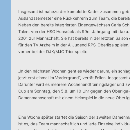
Insgesamt ist nahezu der komplette Kader zusammen geblie
Auslandssemester eine Rückkehrerin zum Team, die bereits 
Neben den bereits integrierten Eigengewächsen Carla Schu
Talent von der HSG Hunsrück als 99er Jahrgang mit dazu. 
2001 zur Mannschaft. Sie hat bereits in der letzten Saison
für den TV Arzheim in der A-Jugend RPS-Oberliga spielen.
vorher bei der DJK/MJC Trier spielte.
„In den nächsten Wochen geht es wieder darum, ein schlag
jetzt erst einmal im Vordergrund“, verrät Feilen. Insgesamt
Darunter wird es mehrere Wochenendtrainingslager und zwö
Cup am Sonntag, den 5.8. um 10 Uhr gegen den Oberliga-N
Damenmannschaft mit einem Heimspiel in die neue Oberlig
Eine Woche später startet die Saison der zweiten Damenmann
ist es, das Team mannschaftlich und jede Einzelne individ