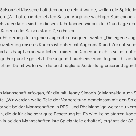
isonziel Klassenerhalt dennoch erreicht wurde, wollen die Spieleri
fen. „Wir hatten in der letzten Saison Abgänge wichtiger Spielerinnen
u erklären sind. In diesem Jahr können wir auf der Grundlage der 
der in die Saison starten“, so Feilen.
 der Förderung der eigenen Jugend konsequent weiter. „Die eigene Ju
rweiterung unseres Kaders ist daher mit Augenmaß und Zukunftsorie
ird als hauptverantwortlicher Trainer im Damenbereich in seine fünft
tige Eckpunkte gesetzt. Dazu gehört auch eine vom Jugend- bis in d
tion. Damit wollen wir die bestmögliche Ausbildung unserer Jugend
Mannschaft erfolgen, für die mit Jenny Simonis (gleichzeitig auch S
e. „Wir werden weite Teile der Vorbereitung gemeinsam mit den Spie
beit beider Mannschaften in RPS- und Rheinlandliga weiter zu verb
n, die dafür eine sehr gute Besetzung ist. Es wird keine starren Kad
n beiden Mannschaften ihre Spielanteile erhalten“, ergänzt der 33-