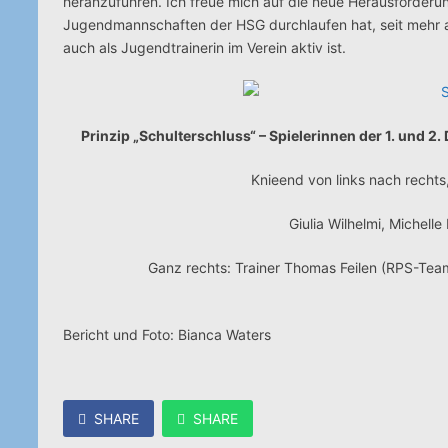
heranzuführen. Ich freue mich auf die neue Herausforderun
Jugendmannschaften der HSG durchlaufen hat, seit mehr al
auch als Jugendtrainerin im Verein aktiv ist.
Prinzip „Schulterschluss“ – Spielerinnen der 1. und 
Knieend von links nach recht
Giulia Wilhelmi, Michell
Ganz rechts: Trainer Thomas Feilen (RPS-Team)
Bericht und Foto: Bianca Waters
SHARE
SHARE