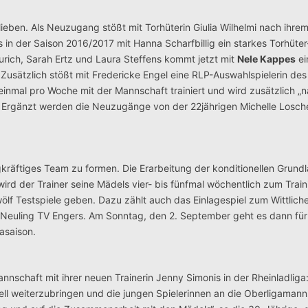
ben. Als Neuzugang stößt mit Torhüterin Giulia Wilhelmi nach ihre
in der Saison 2016/2017 mit Hanna Scharfbillig ein starkes Torhüter
rich, Sarah Ertz und Laura Steffens kommt jetzt mit
Nele Kappes
ei
Zusätzlich stößt mit Fredericke Engel eine RLP-Auswahlspielerin de
 einmal pro Woche mit der Mannschaft trainiert und wird zusätzlich „
 Ergänzt werden die Neuzugänge von der 22jährigen Michelle Losche
kräftiges Team zu formen. Die Erarbeitung der konditionellen Grund
 wird der Trainer seine Mädels vier- bis fünfmal wöchentlich zum Train
lf Testspiele geben. Dazu zählt auch das Einlagespiel zum Wittlich
euling TV Engers. Am Sonntag, den 2. September geht es dann für 
asaison.
schaft mit ihrer neuen Trainerin Jenny Simonis in der Rheinladliga:
uell weiterzubringen und die jungen Spielerinnen an die Oberligaman