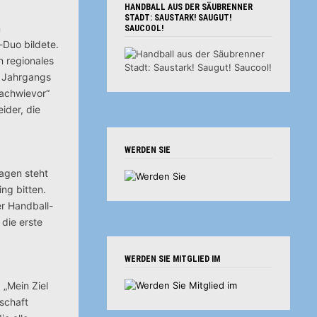
HANDBALL AUS DER SÄUBRENNER
STADT: SAUSTARK! SAUGUT!
m
SAUCOOL!
-Duo bildete.
n regionales
s Jahrgangs
nachwievor“
ider, die
WERDEN SIE
lagen steht
ing bitten.
er Handball-
die erste
WERDEN SIE MITGLIED IM
 „Mein Ziel
nschaft