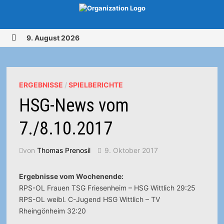
Zurück
9. August 2026
zum
MENÜ
Inhalt
ERGEBNISSE
/
SPIELBERICHTE
HSG-News vom
7./8.10.2017
von
Thomas Prenosil
9. Oktober 2017
Ergebnisse vom Wochenende:
RPS-OL Frauen TSG Friesenheim – HSG Wittlich 29:25
RPS-OL weibl. C-Jugend HSG Wittlich – TV
Rheingönheim 32:20