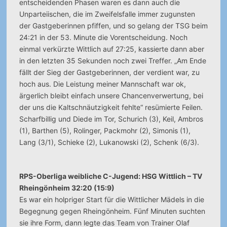
entscheidenden Phasen waren es dann auch die
Unparteiischen, die im Zweifelsfalle immer zugunsten
der Gastgeberinnen pfiffen, und so gelang der TSG beim
24:21 in der 53. Minute die Vorentscheidung. Noch
einmal verkürzte Wittlich auf 27:25, kassierte dann aber
in den letzten 35 Sekunden noch zwei Treffer. „Am Ende
fällt der Sieg der Gastgeberinnen, der verdient war, zu
hoch aus. Die Leistung meiner Mannschaft war ok,
ärgerlich bleibt einfach unsere Chancenverwertung, bei
der uns die Kaltschnäutzigkeit fehlte“ resümierte Feilen.
Scharfbillig und Diede im Tor, Schurich (3), Keil, Ambros
(1), Barthen (5), Rolinger, Packmohr (2), Simonis (1),
Lang (3/1), Schieke (2), Lukanowski (2), Schenk (6/3).
RPS-Oberliga weibliche C-Jugend: HSG Wittlich – TV
Rheingönheim 32:20 (15:9)
Es war ein holpriger Start für die Wittlicher Mädels in die
Begegnung gegen Rheingönheim. Fünf Minuten suchten
sie ihre Form, dann legte das Team von Trainer Olaf