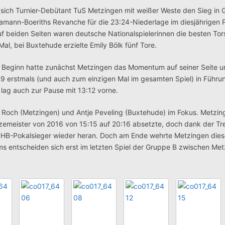
 sich Turnier-Debütant TuS Metzingen mit weißer Weste den Sieg in
ann-Boeriths Revanche für die 23:24-Niederlage im diesjährigen P
f beiden Seiten waren deutsche Nationalspielerinnen die besten Tor
al, bei Buxtehude erzielte Emily Bölk fünf Tore.
 Beginn hatte zunächst Metzingen das Momentum auf seiner Seite u
9 erstmals (und auch zum einzigen Mal im gesamten Spiel) in Führun
lag auch zur Pause mit 13:12 vorne.
 Roch (Metzingen) und Antje Peveling (Buxtehude) im Fokus. Metzin
zemeister von 2016 von 15:15 auf 20:16 absetzte, doch dank der Tre
DHB-Pokalsieger wieder heran. Doch am Ende wehrte Metzingen dies
s entscheiden sich erst im letzten Spiel der Gruppe B zwischen Me