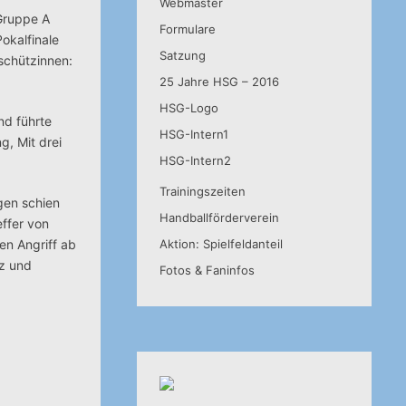
Webmaster
 Gruppe A
Formulare
okalfinale
Satzung
schützinnen:
25 Jahre HSG – 2016
HSG-Logo
nd führte
HSG-Intern1
g, Mit drei
HSG-Intern2
Trainingszeiten
gen schien
Handballförderverein
ffer von
en Angriff ab
Aktion: Spielfeldanteil
tz und
Fotos & Faninfos