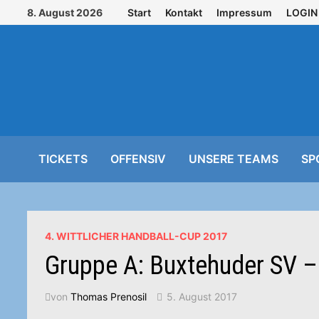
Zurück
8. August 2026
Start
Kontakt
Impressum
LOGIN
zum
Inhalt
TICKETS
OFFENSIV
UNSERE TEAMS
SP
4. WITTLICHER HANDBALL-CUP 2017
Gruppe A: Buxtehuder SV –
von
Thomas Prenosil
5. August 2017