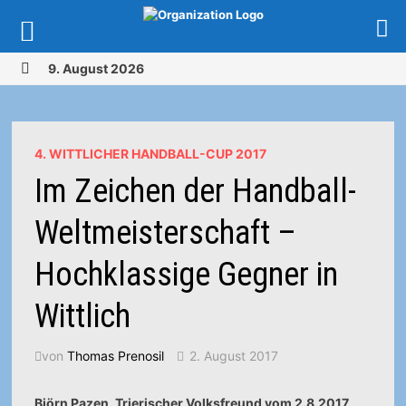
Zurück
9. August 2026
zum
MENÜ
Inhalt
4. WITTLICHER HANDBALL-CUP 2017
Im Zeichen der Handball-
Weltmeisterschaft –
Hochklassige Gegner in
Wittlich
von
Thomas Prenosil
2. August 2017
Björn Pazen, Trierischer Volksfreund vom 2.8.2017