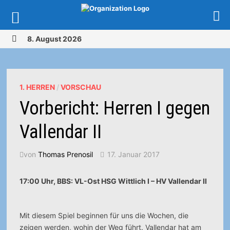
Zurück
8. August 2026
zum
MENÜ
Inhalt
1. HERREN
/
VORSCHAU
Vorbericht: Herren I gegen
Vallendar II
von
Thomas Prenosil
17. Januar 2017
17:00 Uhr, BBS: VL-Ost HSG Wittlich I – HV Vallendar II
Mit diesem Spiel beginnen für uns die Wochen, die
zeigen werden, wohin der Weg führt.
Vallendar hat am