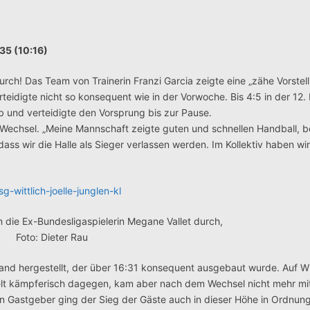
:35 (10:16)
ch! Das Team von Trainerin Franzi Garcia zeigte eine „zähe Vorstell
teidigte nicht so konsequent wie in der Vorwoche. Bis 4:5 in der 12.
b und verteidigte den Vorsprung bis zur Pause.
 Wechsel. „Meine Mannschaft zeigte guten und schnellen Handball, b
 dass wir die Halle als Sieger verlassen werden. Im Kollektiv haben wi
n die Ex-Bundesligaspielerin Megane Vallet durch,
Foto: Dieter Rau
tand hergestellt, der über 16:31 konsequent ausgebaut wurde. Auf Wit
ielt kämpferisch dagegen, kam aber nach dem Wechsel nicht mehr mi
en Gastgeber ging der Sieg der Gäste auch in dieser Höhe in Ordnun