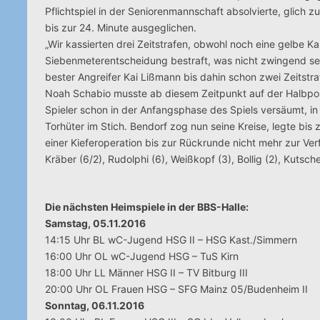
Pflichtspiel in der Seniorenmannschaft absolvierte, glich 
bis zur 24. Minute ausgeglichen.
„Wir kassierten drei Zeitstrafen, obwohl noch eine gelbe Ka
Siebenmeterentscheidung bestraft, was nicht zwingend sein
bester Angreifer Kai Lißmann bis dahin schon zwei Zeitst
Noah Schabio musste ab diesem Zeitpunkt auf der Halbposi
Spieler schon in der Anfangsphase des Spiels versäumt, i
Torhüter im Stich. Bendorf zog nun seine Kreise, legte bi
einer Kieferoperation bis zur Rückrunde nicht mehr zur Ver
Kräber (6/2), Rudolphi (6), Weißkopf (3), Bollig (2), Kutsch
Die nächsten Heimspiele in der BBS-Halle:
Samstag, 05.11.2016
14:15 Uhr BL wC-Jugend HSG II – HSG Kast./Simmern
16:00 Uhr OL wC-Jugend HSG – TuS Kirn
18:00 Uhr LL Männer HSG II – TV Bitburg III
20:00 Uhr OL Frauen HSG – SFG Mainz 05/Budenheim II
Sonntag, 06.11.2016