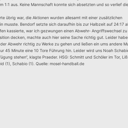
zum 1:1 aus. Keine Mannschaft konnte sich absetzten und so verlief 
rte übrig war, die Aktionen wurden allesamt mit einer zusätzlichen
 musste. Bendorf setzte sich daraufhin bis zur Halbzeit auf 24:17 a
rafen kassierte, war ich gezwungen einen Abwehr- Angriffswechsel z
tion decken, machte auch hier seine Sache richtig gut. Leider habe
n der Abwehr richtig zu Werke zu gehen und ließen ein ums andere M
s zur 45 Minute eine 10 Tore Führung hin. Leider wird uns Noah Schab
fügung stehen“, klagte Praeder. HSG: Schmitt und Schöler im Tor, Li
eid (1), Schabio (1). Quelle: mosel-handball.de