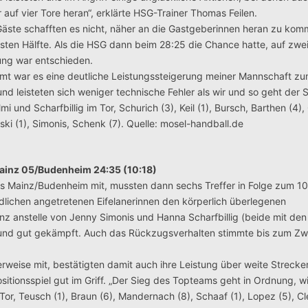
auf vier Tore heran“, erklärte HSG-Trainer Thomas Feilen.
ste schafften es nicht, näher an die Gastgeberinnen heran zu kom
rsten Hälfte. Als die HSG dann beim 28:25 die Chance hatte, auf zwe
ung war entschieden.
t war es eine deutliche Leistungssteigerung meiner Mannschaft zu
nd leisteten sich weniger technische Fehler als wir und so geht der 
 und Scharfbillig im Tor, Schurich (3), Keil (1), Bursch, Barthen (4),
i (1), Simonis, Schenk (7). Quelle: mosel-handball.de
Mainz 05/Budenheim 24:35 (10:18)
aus Mainz/Budenheim mit, mussten dann sechs Treffer in Folge zum 10
dlichen angetretenen Eifelanerinnen den körperlich überlegenen
renz anstelle von Jenny Simonis und Hanna Scharfbillig (beide mit de
n und gut gekämpft. Auch das Rückzugsverhalten stimmte bis zum Z
weise mit, bestätigten damit auch ihre Leistung über weite Strecke
sitionsspiel gut im Griff. „Der Sieg des Topteams geht in Ordnung, w
 Tor, Teusch (1), Braun (6), Mandernach (8), Schaaf (1), Lopez (5), C