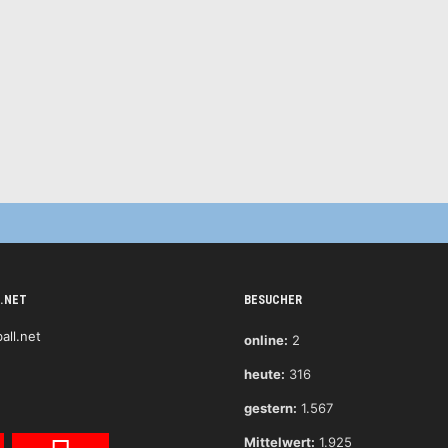
.NET
BESUCHER
online:
2
heute:
316
gestern:
1.567
Mittelwert:
1.925