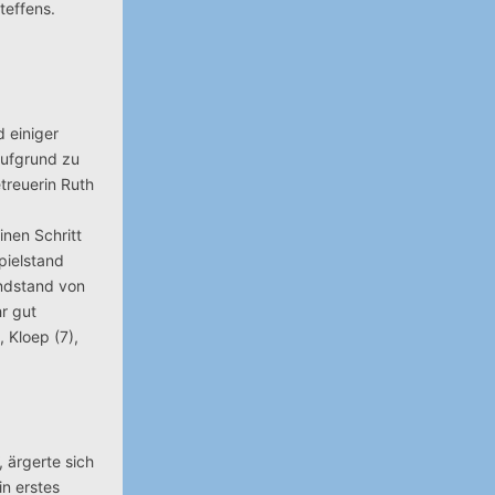
teffens.
d einiger
aufgrund zu
etreuerin Ruth
inen Schritt
pielstand
Endstand von
hr gut
 Kloep (7),
 ärgerte sich
in erstes