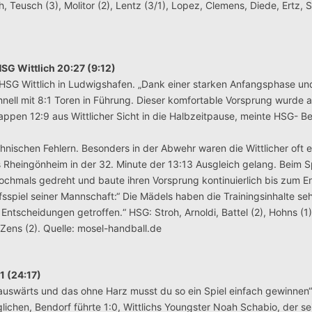
, Teusch (3), Molitor (2), Lentz (3/1), Lopez, Clemens, Diede, Ertz, S
G Wittlich 20:27 (9:12)
r HSG Wittlich in Ludwigshafen. „Dank einer starken Anfangsphase un
nell mit 8:1 Toren in Führung. Dieser komfortable Vorsprung wurde 
nappen 12:9 aus Wittlicher Sicht in die Halbzeitpause, meinte HSG- B
nischen Fehlern. Besonders in der Abwehr waren die Wittlicher oft e
Rheingönheim in der 32. Minute der 13:13 Ausgleich gelang. Beim S
nochmals gedreht und baute ihren Vorsprung kontinuierlich bis zum 
fsspiel seiner Mannschaft:“ Die Mädels haben die Trainingsinhalte se
ntscheidungen getroffen.“ HSG: Stroh, Arnoldi, Battel (2), Hohns (1),
 Zens (2). Quelle: mosel-handball.de
1 (24:17)
 auswärts und das ohne Harz musst du so ein Spiel einfach gewinnen“,
glichen, Bendorf führte 1:0, Wittlichs Youngster Noah Schabio, der se