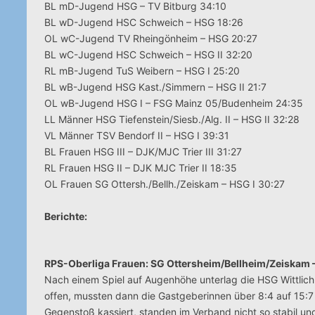
BL mD-Jugend HSG – TV Bitburg 34:10
BL wD-Jugend HSC Schweich – HSG 18:26
OL wC-Jugend TV Rheingönheim – HSG 20:27
BL wC-Jugend HSC Schweich – HSG II 32:20
RL mB-Jugend TuS Weibern – HSG I 25:20
BL wB-Jugend HSG Kast./Simmern – HSG II 21:7
OL wB-Jugend HSG I – FSG Mainz 05/Budenheim 24:35
LL Männer HSG Tiefenstein/Siesb./Alg. II – HSG II 32:28
VL Männer TSV Bendorf II – HSG I 39:31
BL Frauen HSG III – DJK/MJC Trier III 31:27
RL Frauen HSG II – DJK MJC Trier II 18:35
OL Frauen SG Ottersh./Bellh./Zeiskam – HSG I 30:27
Berichte:
RPS-Oberliga Frauen: SG Ottersheim/Bellheim/Zeiskam –
Nach einem Spiel auf Augenhöhe unterlag die HSG Wittlich
offen, mussten dann die Gastgeberinnen über 8:4 auf 15:7 
Gegenstoß kassiert, standen im Verband nicht so stabil und