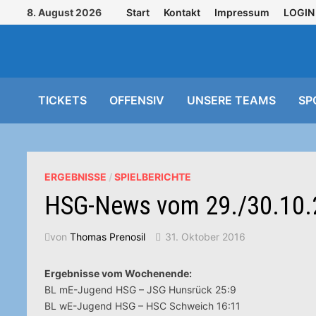
Zurück
8. August 2026
Start
Kontakt
Impressum
LOGIN
zum
Inhalt
TICKETS
OFFENSIV
UNSERE TEAMS
SP
ERGEBNISSE
/
SPIELBERICHTE
HSG-News vom 29./30.10.
von
Thomas Prenosil
31. Oktober 2016
Ergebnisse vom Wochenende:
BL mE-Jugend HSG – JSG Hunsrück 25:9
BL wE-Jugend HSG – HSC Schweich 16:11