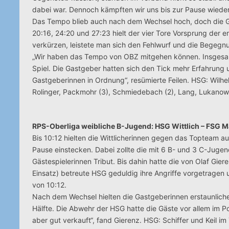
dabei war. Dennoch kämpften wir uns bis zur Pause wieder 
Das Tempo blieb auch nach dem Wechsel hoch, doch die Gä
20:16, 24:20 und 27:23 hielt der vier Tore Vorsprung der e
verkürzen, leistete man sich den Fehlwurf und die Begegn
„Wir haben das Tempo von OBZ mitgehen können. Insgesam
Spiel. Die Gastgeber hatten sich den Tick mehr Erfahrung u
Gastgeberinnen in Ordnung“, resümierte Feilen. HSG: Wilhelmi
Rolinger, Packmohr (3), Schmiedebach (2), Lang, Lukanowsk
RPS-Oberliga weibliche B-Jugend: HSG Wittlich – FSG 
Bis 10:12 hielten die Wittlicherinnen gegen das Topteam 
Pause einstecken. Dabei zollte die mit 6 B- und 3 C-Jugen
Gästespielerinnen Tribut. Bis dahin hatte die von Olaf Gie
Einsatz) betreute HSG geduldig ihre Angriffe vorgetrage
von 10:12.
Nach dem Wechsel hielten die Gastgeberinnen erstaunlicher
Hälfte. Die Abwehr der HSG hatte die Gäste vor allem im Po
aber gut verkauft“, fand Gierenz. HSG: Schiffer und Keil im