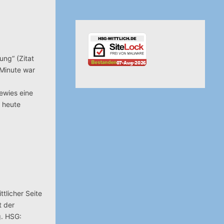
ung“ (Zitat
 Minute war
ewies eine
r heute
tlicher Seite
t der
g. HSG: