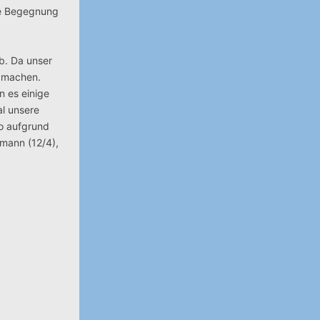
die Begegnung
b. Da unser
u machen.
n es einige
al unsere
io aufgrund
ßmann (12/4),