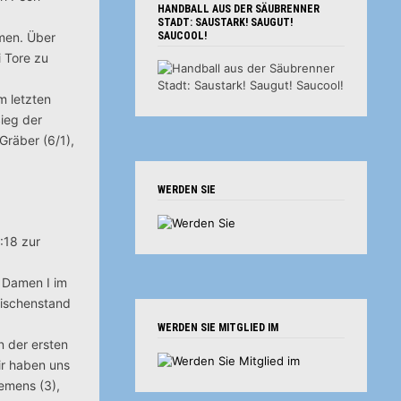
HANDBALL AUS DER SÄUBRENNER
STADT: SAUSTARK! SAUGUT!
men. Über
SAUCOOL!
i Tore zu
m letzten
Sieg der
 Gräber (6/1),
WERDEN SIE
:18 zur
n Damen I im
wischenstand
WERDEN SIE MITGLIED IM
n der ersten
ir haben uns
lemens (3),