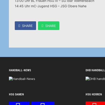
13:00 Uhr BL Frauen HSG III – SG Idar Vollmersbach
14:45 Uhr mC-Jugend HSG – JSG Obere Nahe
SHARE
SHARE
HANDBALL-NEWS
DHB HANDBALL
HSG DAMEN
HSG HERREN