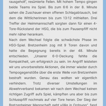
rausgeholt“, resümierte Feilen. Mit hohem Tempo gingen
beide Teams ins Spiel. Bis zum 6:6 in der 8. Minute
sahen die Zuschauer einen offenen Schlagabtausch, bei
dem die Wittlicherinnen bis zum 13:12 mithielten. Drei
Treffer der Heimmannschaft sorgten dann für einen 4-
Tore-Rückstand der HSG, die bis zum Pausenpfiff nicht
mehr näher herankam.
Nach dem Wechsel folgte die schwächste Phase im
HSG-Spiel. Bretzenheim zog mit 9 Toren davon und
hatte die Begegnung bereits in der 48. Minute
entschieden. „Unserer 6-0-Deckung fehlte die
Kompaktheit, um erfolgreich zu sein. Im Angriff leisteten
wir uns unvorbereitete Aktionen, die immer wieder durch
Tempogegenstöße über die erste Welle von Bretzenheim
bestraft wurden. Genau das wollten wir eigentlich
verhindern. Trotz diverser Umstellungen im
Abwehrverband bekamen wir nach dem Wechsel keinen
richtigen Zugriff aufs Spiel, kämpften uns aber bis zum
Schlusspfiff nochmals auf vier Tore heran. Der Sieg der
Bretzenheimer Mannschaft geht völlig in Ordnung“, fand