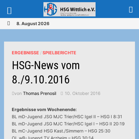
Zurück
8. August 2026
zum
MENÜ
Inhalt
ERGEBNISSE
/
SPIELBERICHTE
HSG-News vom
8./9.10.2016
von
Thomas Prenosil
10. Oktober 2016
Ergebnisse vom Wochenende:
BL mD-Jugend JSG MJC Trier/HSC Igel II – HSG I 8:31
BL mD-Jugend JSG MJC Trier/HSC Igel I – HSG II 20:19
BL mC-Jugend HSG Kast./Simmern – HSG 25:30
OL wB-Jugend TV Arzheim – HSG 30:14