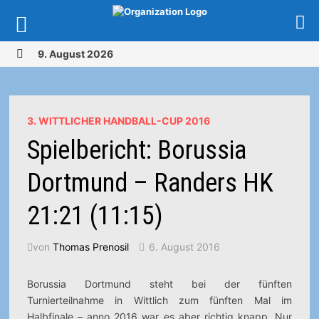
Zurück
9. August 2026
zum
MENÜ
Inhalt
3. WITTLICHER HANDBALL-CUP 2016
Spielbericht: Borussia
Dortmund – Randers HK
21:21 (11:15)
von
Thomas Prenosil
6. August 2016
Borussia Dortmund steht bei der fünften
Turnierteilnahme in Wittlich zum fünften Mal im
Halbfinale – anno 2016 war es aber richtig knapp. Nur