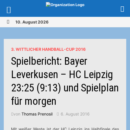
Zurück
10. August 2026
zum
MENÜ
Inhalt
3. WITTLICHER HANDBALL-CUP 2016
Spielbericht: Bayer
Leverkusen – HC Leipzig
23:25 (9:13) und Spielplan
für morgen
von
Thomas Prenosil
6. August 2016
Mit weißer Weste ist der HC Leipzig ins Halbfinale des