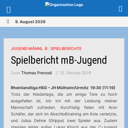
Zurück
9. August 2026
zum
MENÜ
Inhalt
JUGEND MÄNNL. B
/
SPIELBERICHTE
Spielbericht mB-Jugend
von
Thomas Prenosil
15. Februar 2016
Rheinlandliga HSG – JH Mülheim/Urmitz 19:30 (11:19)
Trotz der Niederlage, die um einige Tore zu hoch
ausgefallen ist, bin ich mit der Leistung meiner
Mannschaft zufrieden.
Kurzfristig fielen mit Aron
Schäfer, der sich im Abschlußtraining am Knie verletzte,
und Julius Dehne (Grippe) zwei Spieler aus. Zudem
standen leider außer Lukas Kirsch aus der C-Jugend