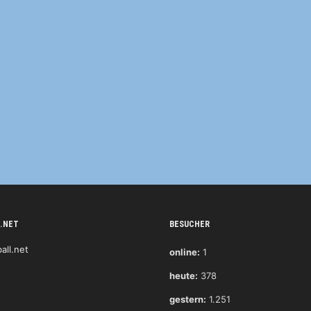
.NET
BESUCHER
online:
1
heute:
378
gestern:
1.251