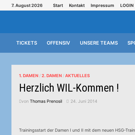
Zurück
7. August 2026
Start
Kontakt
Impressum
LOGIN
zum
Inhalt
TICKETS
OFFENSIV
UNSERE TEAMS
SP
1. DAMEN
/
2. DAMEN
/
AKTUELLES
Herzlich WIL-Kommen !
von
Thomas Prenosil
24. Juni 2014
Trainingsstart der Damen I und II mit dem neuen HSG-Trai