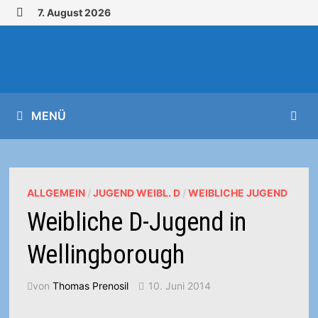
Zurück
7. August 2026
zum
MENÜ
Inhalt
MENÜ
ALLGEMEIN
/
JUGEND WEIBL. D
/
WEIBLICHE JUGEND
Weibliche D-Jugend in
Wellingborough
von
Thomas Prenosil
10. Juni 2014