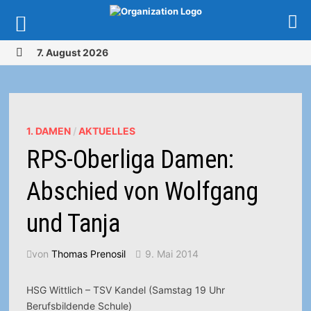
Zurück
7. August 2026
zum
MENÜ
Inhalt
1. DAMEN
/
AKTUELLES
RPS-Oberliga Damen:
Abschied von Wolfgang
und Tanja
von
Thomas Prenosil
9. Mai 2014
HSG Wittlich – TSV Kandel (Samstag 19 Uhr
Berufsbildende Schule)