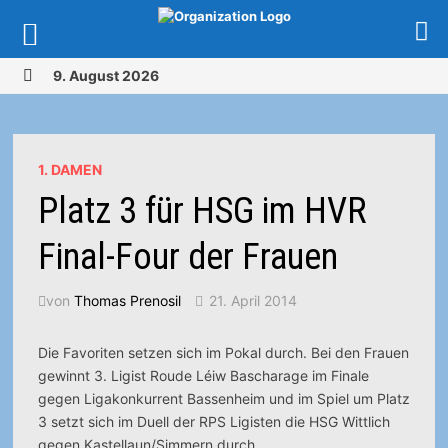
Zurück
9. August 2026
zum
MENÜ
Inhalt
1. DAMEN
Platz 3 für HSG im HVR
Final-Four der Frauen
von
Thomas Prenosil
21. April 2014
Die Favoriten setzen sich im Pokal durch. Bei den Frauen
gewinnt 3. Ligist Roude Léiw Bascharage im Finale
gegen Ligakonkurrent Bassenheim und im Spiel um Platz
3 setzt sich im Duell der RPS Ligisten die HSG Wittlich
gegen Kastellaun/Simmern durch.