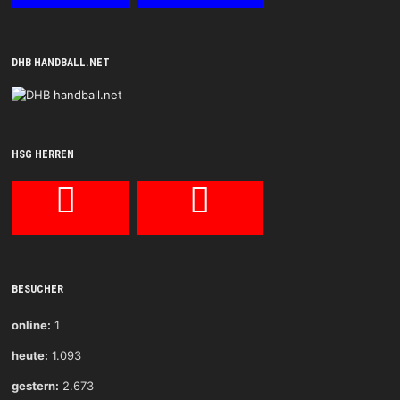
DHB HANDBALL.NET
HSG HERREN
BESUCHER
online:
1
heute:
1.093
gestern:
2.673