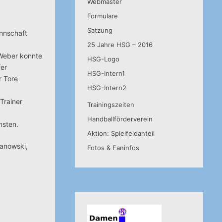
Webmaster
Formulare
Satzung
annschaft
25 Jahre HSG – 2016
. Weber konnte
HSG-Logo
fer
HSG-Intern1
r Tore
HSG-Intern2
Trainer
Trainingszeiten
Handballförderverein
nsten.
Aktion: Spielfeldanteil
kanowski,
Fotos & Faninfos