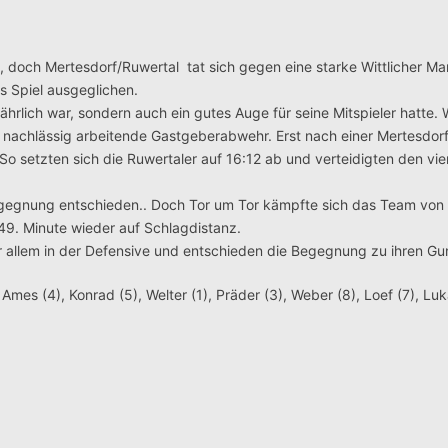
, doch Mertesdorf/Ruwertal tat sich gegen eine starke Wittlicher M
as Spiel ausgeglichen.
fährlich war, sondern auch ein gutes Auge für seine Mitspieler hatte
e nachlässig arbeitende Gastgeberabwehr. Erst nach einer Mertesdor
 setzten sich die Ruwertaler auf 16:12 ab und verteidigten den vie
egegnung entschieden.. Doch Tor um Tor kämpfte sich das Team von 
 49. Minute wieder auf Schlagdistanz.
r allem in der Defensive und entschieden die Begegnung zu ihren Gu
 Ames (4), Konrad (5), Welter (1), Präder (3), Weber (8), Loef (7), Lu