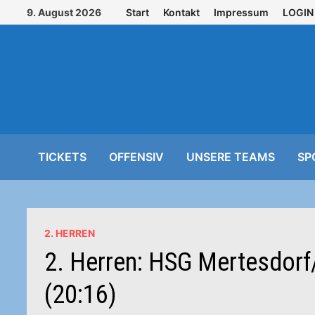
Zurück
9. August 2026
Start
Kontakt
Impressum
LOGIN
zum
Inhalt
TICKETS
OFFENSIV
UNSERE TEAMS
SP
2. HERREN
2. Herren: HSG Mertesdorf
(20:16)