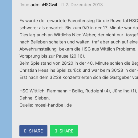
von
adminHSGwil
2. Dezember 2013
Es wurde der erwartete Favoritensieg für die Ruwertal HSG
schwerer als erwartet. Bis zum 9:9 in der 17. Minute war d
Dies lag auch an Wittlichs Nico Weber, der nicht nur torge
nach Belieben schalten und walten, traf aber auch auf ein
Abwehrumstellung bekam die HSG aus Wittlich Probleme. So
Vorsprung bis zur Pause (20:16).
Beim Spielstand von 28:20 in der 40. Minute schien die B
Christian Hees ins Spiel zurück und war beim 30:28 in der
Erst nach dem 32:29 konzentrierten sich die Gastgeber vo
HSG Wittlich: Flammann – Bollig, Rudolphi (4), Jüngling (1),
Dehne, Sieben.
Quelle: mosel-handball.de
SHARE
SHARE