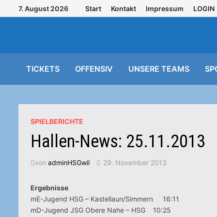
Zurück
7. August 2026
Start
Kontakt
Impressum
LOGIN
zum
Inhalt
TICKETS
OFFENSIV
UNSERE TEAMS
SP
SPIELBERICHTE
Hallen-News: 25.11.2013
von
adminHSGwil
29. November 2013
Ergebnisse
mE-Jugend HSG – Kastellaun/Simmern 16:11
mD-Jugend JSG Obere Nahe – HSG 10:25