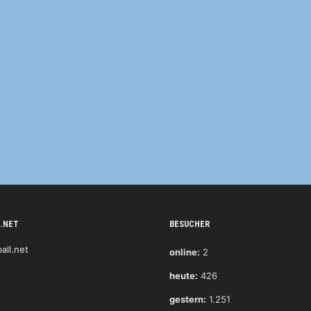
.NET
BESUCHER
online:
2
heute:
426
gestern:
1.251