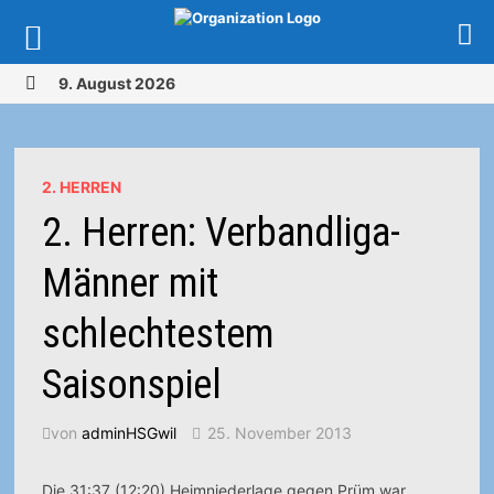
Zurück
9. August 2026
zum
MENÜ
Inhalt
2. HERREN
2. Herren: Verbandliga-
Männer mit
schlechtestem
Saisonspiel
von
adminHSGwil
25. November 2013
Die 31:37 (12:20) Heimniederlage gegen Prüm war