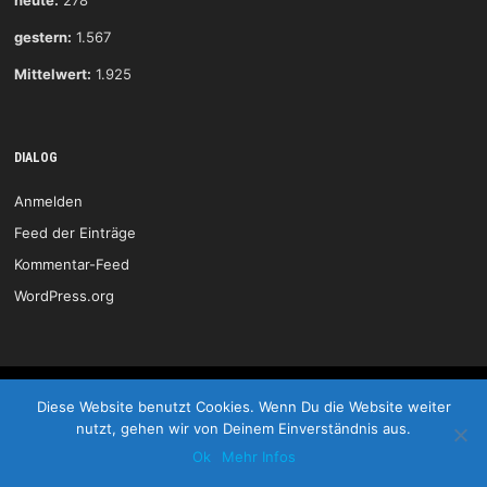
heute:
278
gestern:
1.567
Mittelwert:
1.925
DIALOG
Anmelden
Feed der Einträge
Kommentar-Feed
WordPress.org
HSG Wittlich © 2026
Diese Website benutzt Cookies. Wenn Du die Website weiter
nutzt, gehen wir von Deinem Einverständnis aus.
Start
Kontakt
Impressum
LOGIN
Ok
Mehr Infos