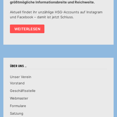
größtmögliche Informationsbreite und Reichweite.
Aktuell findet ihr unzählige HSG-Accounts auf Instagram
und Facebook – damit ist jetzt Schluss.
EINE
WEITERLESEN
PLATTFORM
FÜR
UNSERE
JUGEND
ÜBER UNS …
Unser Verein
Vorstand
Geschäftsstelle
Webmaster
Formulare
Satzung