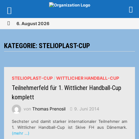
Zurück
6. August 2026
zum
MENÜ
Inhalt
KATEGORIE:
STELIOPLAST-CUP
STELIOPLAST-CUP
/
WITTLICHER HANDBALL-CUP
Teilnehmerfeld für 1. Wittlicher Handball-Cup
komplett
von
Thomas Prenosil
9. Juni 2014
Sechster und damit starker internationaler Teilnehmer am
1. Wittlicher Handball-Cup ist Skive FH aus Dänemark.
(mehr …)