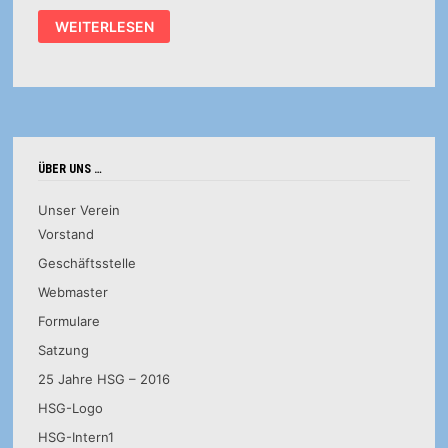
TEILNEHMERFELD
WEITERLESEN
FÜR
1.
WITTLICHER
HANDBALL-
CUP
KOMPLETT
ÜBER UNS …
Unser Verein
Vorstand
Geschäftsstelle
Webmaster
Formulare
Satzung
25 Jahre HSG – 2016
HSG-Logo
HSG-Intern1