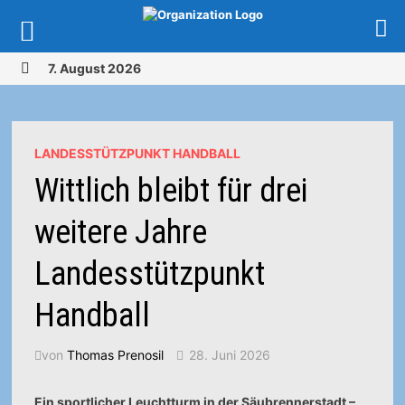
Zurück
7. August 2026
zum
MENÜ
Inhalt
LANDESSTÜTZPUNKT HANDBALL
Wittlich bleibt für drei
weitere Jahre
Landesstützpunkt
Handball
von
Thomas Prenosil
28. Juni 2026
Ein sportlicher Leuchtturm in der Säubrennerstadt –