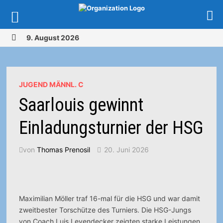
Zurück
9. August 2026
zum
MENÜ
Inhalt
JUGEND MÄNNL. C
Saarlouis gewinnt
Einladungsturnier der HSG
von
Thomas Prenosil
20. Juni 2026
Maximilian Möller traf 16-mal für die HSG und war damit
zweitbester Torschütze des Turniers. Die HSG-Jungs
von Coach Luis Leyendecker zeigten starke Leistungen