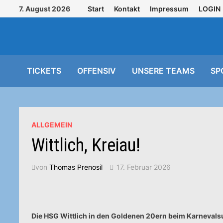
Zurück
7. August 2026
Start
Kontakt
Impressum
LOGIN
zum
Inhalt
TICKETS
OFFENSIV
UNSERE TEAMS
SP
ALLGEMEIN
Wittlich, Kreiau!
von
Thomas Prenosil
17. Februar 2026
Die HSG Wittlich in den Goldenen 20ern beim Karnevals