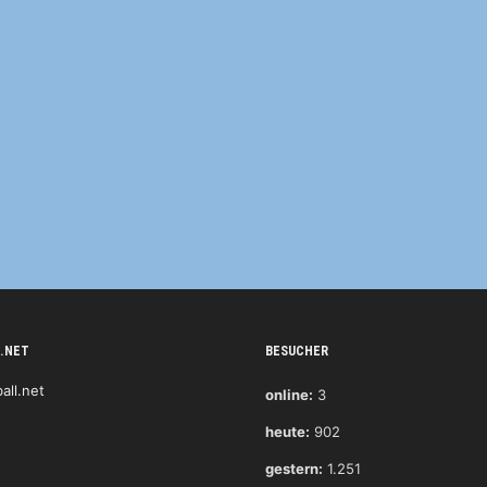
.NET
BESUCHER
online:
3
heute:
902
gestern:
1.251