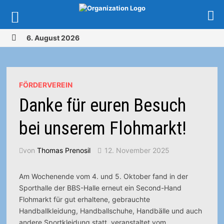
Zurück
6. August 2026
zum
MENÜ
Inhalt
FÖRDERVEREIN
Danke für euren Besuch
bei unserem Flohmarkt!
von
Thomas Prenosil
12. November 2025
Am Wochenende vom 4. und 5. Oktober fand in der
Sporthalle der BBS-Halle erneut ein Second-Hand
Flohmarkt für gut erhaltene, gebrauchte
Handballkleidung, Handballschuhe, Handbälle und auch
andere Sportkleidung statt, veranstaltet vom