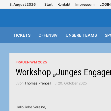
Zurück
8. August 2026
Start
Kontakt
Impressum
LOGIN
zum
Inhalt
TICKETS
OFFENSIV
UNSERE TEAMS
SP
FRAUEN WM 2025
Workshop „Junges Engage
von
Thomas Prenosil
20. Oktober 2025
Hallo liebe Vereine,