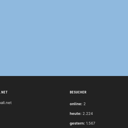
.NET
BESUCHER
online:
2
heute:
2.224
gestern:
1.567