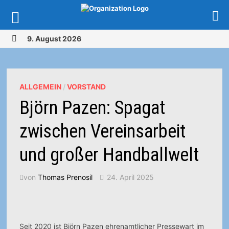
Zurück
9. August 2026
zum
MENÜ
Inhalt
ALLGEMEIN
/
VORSTAND
Björn Pazen: Spagat
zwischen Vereinsarbeit
und großer Handballwelt
von
Thomas Prenosil
24. April 2025
Seit 2020 ist Björn Pazen ehrenamtlicher Pressewart im