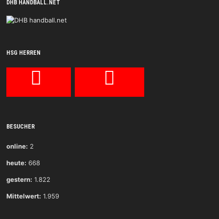
DHB HANDBALL.NET
HSG HERREN
BESUCHER
online:
2
heute:
668
gestern:
1.822
Mittelwert:
1.959