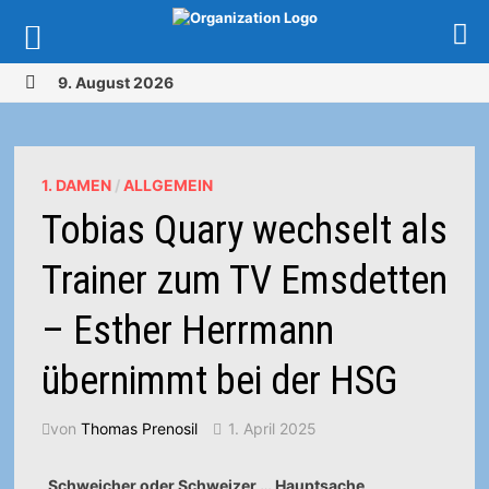
Zurück
9. August 2026
zum
MENÜ
Inhalt
1. DAMEN
/
ALLGEMEIN
Tobias Quary wechselt als
Trainer zum TV Emsdetten
– Esther Herrmann
übernimmt bei der HSG
von
Thomas Prenosil
1. April 2025
„Schweicher oder Schweizer … Hauptsache